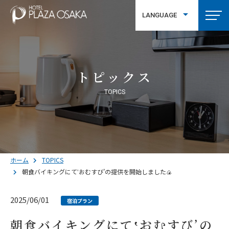
LANGUAGE
繁體中文
トピックス
TOPICS
ホーム
TOPICS
朝食バイキングにて‛おむすび’の提供を開始しました🍙
2025/06/01
宿泊プラン
朝食バイキングにて‛おむすび’の