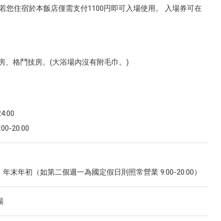
但若您住宿於本飯店僅需支付1100円即可入場使用。 入場券可在
房、格鬥技房。(大浴場內沒有附毛巾。)
:00
-20:00
末年初（如第二個週一為國定假日則照常營業 9:00-20:00）
場