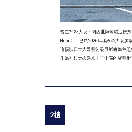
曾在2025大阪・關西世博會場迎接眾多來賓
Hope》，已於2026年移設至大阪廣
這幅以日本大眾藝術發展脈絡為主題
作為引領大家漫步十三街區的新藝術
2樓