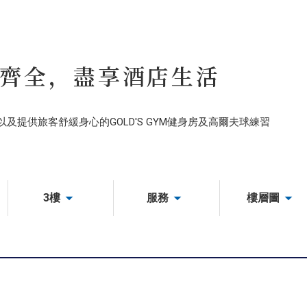
齊全，盡享酒店生活
及提供旅客舒緩身心的GOLD'S GYM健身房及高爾夫球練習
3樓
服務
樓層圖