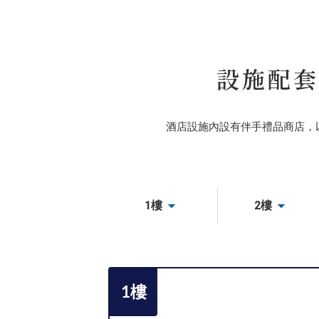
設施配套
酒店設施內設有伴手禮品商店，以
1樓
2樓
1樓