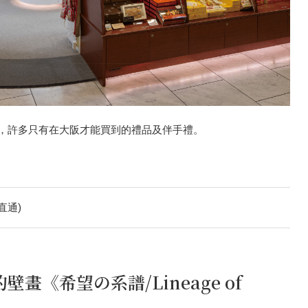
，許多只有在大阪才能買到的禮品及伴手禮。
(直通)
壁畫《希望の系譜/Lineage of