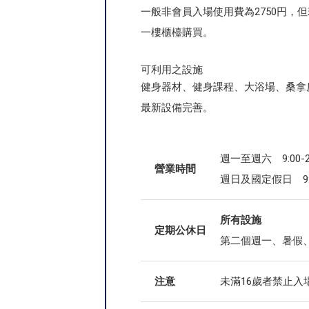
一般非會員入場使用費為2750円，
一樓櫃檯購買。
可利用之設施
健身器材、健身課程、大浴場、桑拿
最新設備完善。
週一至週六 9:00-24
營業時間
週日及國定假日 9:00
所有設施
定期公休日
第二個週一、暑假、年
注意
未滿16歲者禁止入