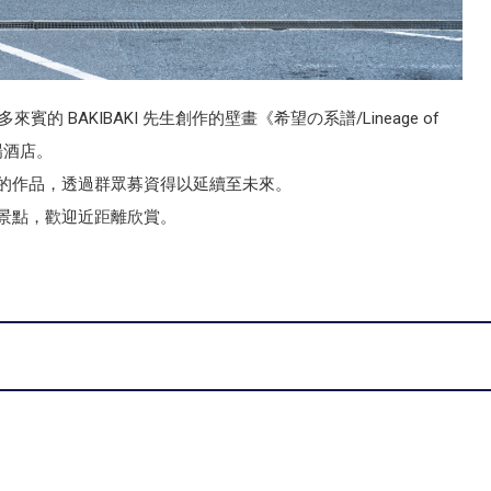
的 BAKIBAKI 先生創作的壁畫《希望の系譜/Lineage of
場酒店。
的作品，透過群眾募資得以延續至未來。
景點，歡迎近距離欣賞。